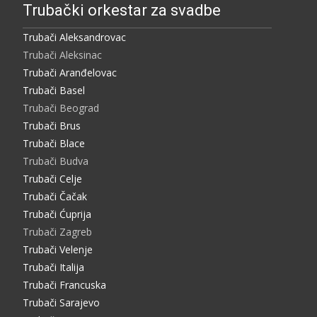
Trubački orkestar za svadbe
Trubači Aleksandrovac
Trubači Aleksinac
Trubači Aranđelovac
Trubači Basel
Trubači Beograd
Trubači Brus
Trubači Blace
Trubači Budva
Trubači Celje
Trubači Čačak
Trubači Ćuprija
Trubači Zagreb
Trubači Velenje
Trubači Italija
Trubači Francuska
Trubači Sarajevo