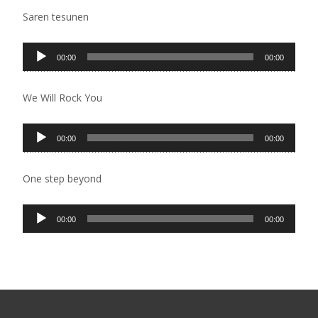
zapisa
Saren tesunen
Pregledač
00:00
00:00
zvučnih
zapisa
We Will Rock You
Pregledač
00:00
00:00
zvučnih
zapisa
One step beyond
Pregledač
00:00
00:00
zvučnih
zapisa