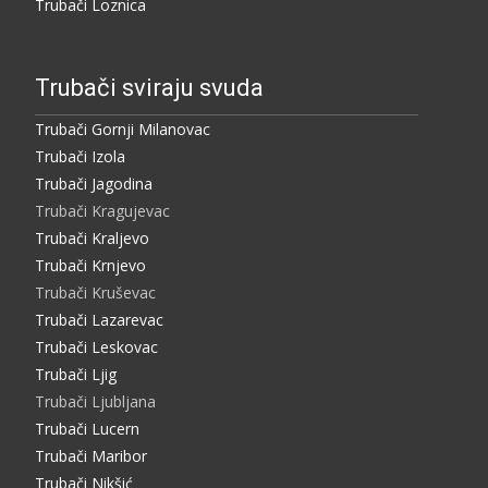
Trubači Loznica
Trubači sviraju svuda
Trubači Gornji Milanovac
Trubači Izola
Trubači Jagodina
Trubači Kragujevac
Trubači Kraljevo
Trubači Krnjevo
Trubači Kruševac
Trubači Lazarevac
Trubači Leskovac
Trubači Ljig
Trubači Ljubljana
Trubači Lucern
Trubači Maribor
Trubači Nikšić