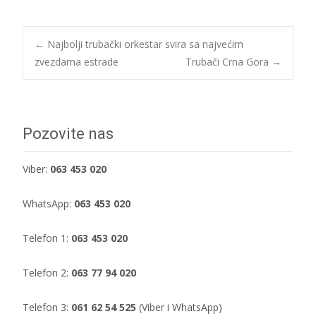
Post
←
Najbolji trubački orkestar svira sa najvećim
zvezdama estrade
Trubači Crna Gora
→
navigation
Pozovite nas
Viber:
063 453 020
WhatsApp:
063 453 020
Telefon 1:
063 453 020
Telefon 2:
063 77 94 020
Telefon 3:
061 62 54 525
(Viber i WhatsApp)