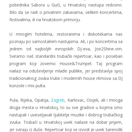
pobednika Sabora u Guči, u Hrvatskoj nastupa redovno.
Bilo da se radi o privatnim zabavama, velikim koncertima,
festivalima, ili na hrvatskom primorju.
U mnogim hotelima, restoranima i diskotekama nas
poznaju po samostalnim nastupima. Ali, i po koncertima sa
jednim od najboljih evropskih DJ-eva, Joe2Shine-om.
Sviramo naš standardni trubački repertoar, kao i poseban
program koji zovemo House&Trumpet. Taj program
nailazi na oduševljenje mlađe publike, jer predstavlja spoj
tradicionalnog zvuka trube i modernih house ritmova sa DJ
konzole i mix pulta.
Pula, Rijeka, Opatija,
Zagreb
, Karlovac, Osijek, ali i mnoga
druga mesta u Hrvatskoj, to su sve gradovi u kojima smo
nastupali i uveseljavali ljubitelje muzike i dobrog trubačkog
zvuka. Trubači u Hrvatskoj uvek nailaze na dobar prijem,
jer sviraju iz duše. Repertoar koji se izvodi je uvek šarenolik