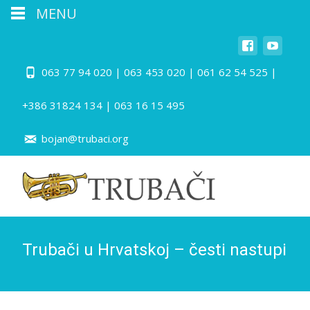
MENU
063 77 94 020 | 063 453 020 | 061 62 54 525 |
+386 31824 134 | 063 16 15 495
bojan@trubaci.org
Trubači u Hrvatskoj – česti nastupi