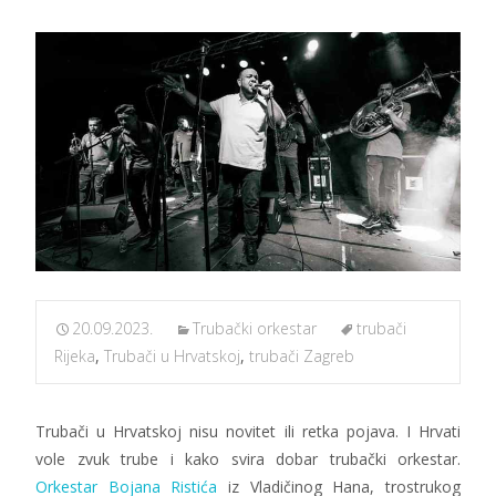
20.09.2023.
Trubački orkestar
trubači
Rijeka
,
Trubači u Hrvatskoj
,
trubači Zagreb
Trubači u Hrvatskoj nisu novitet ili retka pojava. I Hrvati
vole zvuk trube i kako svira dobar trubački orkestar.
Orkestar Bojana Ristića
iz Vladičinog Hana, trostrukog