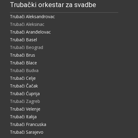
Trubački orkestar za svadbe
Trubači Aleksandrovac
Trubači Aleksinac
Trubači Aranđelovac
Trubači Basel
Trubači Beograd
Trubači Brus
Trubači Blace
Trubači Budva
Trubači Celje
Trubači Čačak
Trubači Ćuprija
Trubači Zagreb
Trubači Velenje
Trubači Italija
Trubači Francuska
Trubači Sarajevo