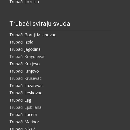
Trubači Loznica
Trubači sviraju svuda
Trubači Gornji Milanovac
Trubači Izola
Trubači Jagodina
Trubači Kragujevac
Trubači Kraljevo
Trubači Krnjevo
Trubači Kruševac
Trubači Lazarevac
Trubači Leskovac
Trubači Ljig
Trubači Ljubljana
Trubači Lucern
Trubači Maribor
Trubači Nikšić