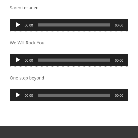
zapisa
Saren tesunen
Pregledač
00:00
00:00
zvučnih
zapisa
We Will Rock You
Pregledač
00:00
00:00
zvučnih
zapisa
One step beyond
Pregledač
00:00
00:00
zvučnih
zapisa