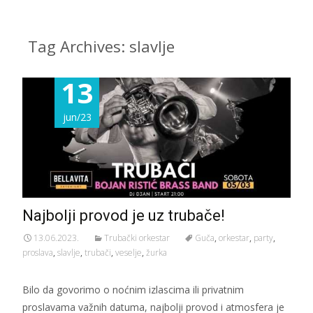
Tag Archives: slavlje
13
jun/23
Najbolji provod je uz trubače!
13.06.2023.
Trubački orkestar
Guča
,
orkestar
,
party
,
proslava
,
slavlje
,
trubači
,
veselje
,
žurka
Bilo da govorimo o noćnim izlascima ili privatnim
proslavama važnih datuma, najbolji provod i atmosfera je