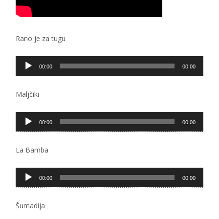
Rano je za tugu
Pregledač
00:00
00:00
zvučnih
zapisa
Maljčiki
Pregledač
00:00
00:00
zvučnih
zapisa
La Bamba
Pregledač
00:00
00:00
zvučnih
zapisa
Šumadija