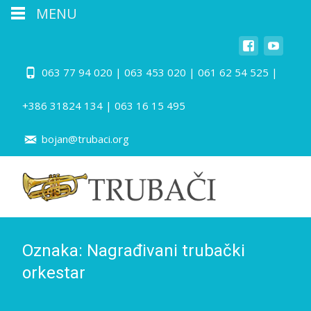
MENU
063 77 94 020 | 063 453 020 | 061 62 54 525 |
+386 31824 134 | 063 16 15 495
bojan@trubaci.org
Oznaka:
Nagrađivani trubački
orkestar