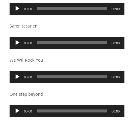
Pregledač
00:00
00:00
zvučnih
zapisa
Saren tesunen
Pregledač
00:00
00:00
zvučnih
zapisa
We Will Rock You
Pregledač
00:00
00:00
zvučnih
zapisa
One step beyond
Pregledač
00:00
00:00
zvučnih
zapisa