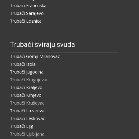
Trubači Francuska
Trubači Sarajevo
Trubači Loznica
Trubači sviraju svuda
Trubači Gornji Milanovac
Trubači Izola
Trubači Jagodina
Trubači Kragujevac
Trubači Kraljevo
Trubači Krnjevo
Trubači Kruševac
Trubači Lazarevac
Trubači Leskovac
Trubači Ljig
Trubači Ljubljana