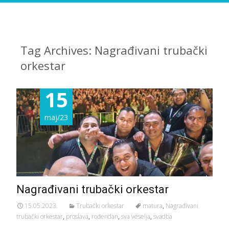
Tag Archives: Nagrađivani trubački
orkestar
15
maj/23
Nagrađivani trubački orkestar
15.05.2023.
Trubački orkestar
matura
,
Nagrađivani
trubački orkestar
,
proslava
,
rođendan
,
sva veselja
,
svadba