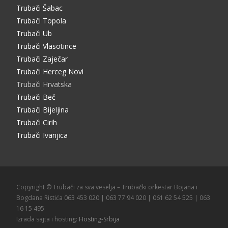
Trubači Šabac
Trubači Topola
Trubači Ub
Trubači Vlasotince
Trubači Zaječar
Trubači Herceg Novi
Trubači Hrvatska
Trubači Beč
Trubači Bijeljina
Trubači Cirih
Trubači Ivanjica
Copyright © Trubači za sva veselja – Trubački orkestar Bojana i
Bogdana Ristića 063 453 020 | 063 77 94 020 | 061 62 54 525 | 063
16 15 495
Izrada sajta i hosting:
Hosting-Srbija