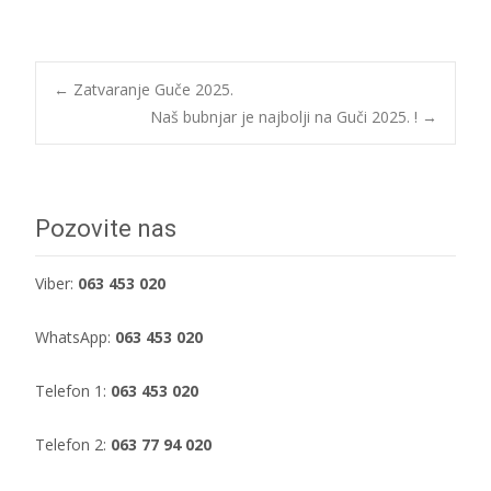
Post
←
Zatvaranje Guče 2025.
Naš bubnjar je najbolji na Guči 2025. !
→
navigation
Pozovite nas
Viber:
063 453 020
WhatsApp:
063 453 020
Telefon 1:
063 453 020
Telefon 2:
063 77 94 020