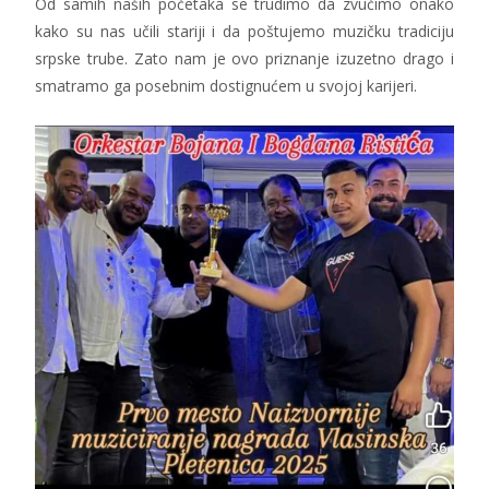
Od samih naših početaka se trudimo da zvučimo onako
kako su nas učili stariji i da poštujemo muzičku tradiciju
srpske trube. Zato nam je ovo priznanje izuzetno drago i
smatramo ga posebnim dostignućem u svojoj karijeri.