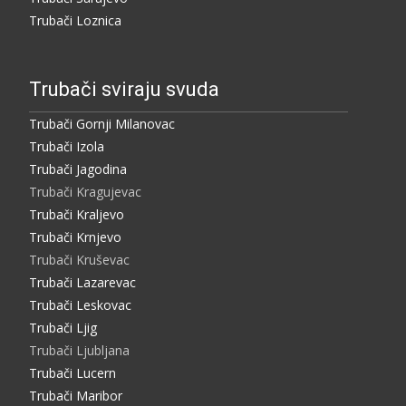
Trubači Loznica
Trubači sviraju svuda
Trubači Gornji Milanovac
Trubači Izola
Trubači Jagodina
Trubači Kragujevac
Trubači Kraljevo
Trubači Krnjevo
Trubači Kruševac
Trubači Lazarevac
Trubači Leskovac
Trubači Ljig
Trubači Ljubljana
Trubači Lucern
Trubači Maribor