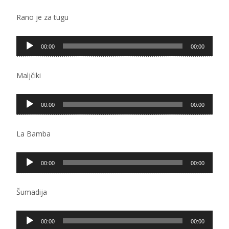
Rano je za tugu
Pregledač
00:00
00:00
zvučnih
zapisa
Maljčiki
Pregledač
00:00
00:00
zvučnih
zapisa
La Bamba
Pregledač
00:00
00:00
zvučnih
zapisa
Šumadija
Pregledač
00:00
00:00