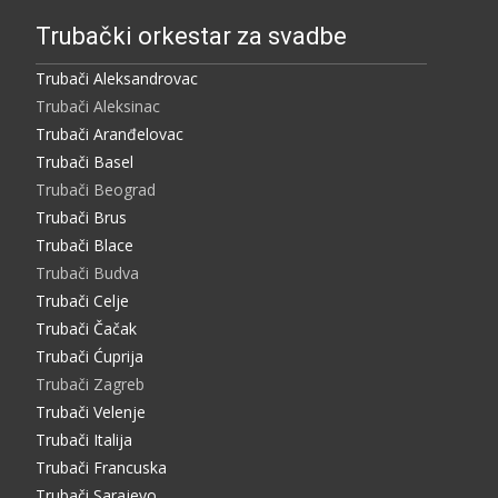
Trubački orkestar za svadbe
Trubači Aleksandrovac
Trubači Aleksinac
Trubači Aranđelovac
Trubači Basel
Trubači Beograd
Trubači Brus
Trubači Blace
Trubači Budva
Trubači Celje
Trubači Čačak
Trubači Ćuprija
Trubači Zagreb
Trubači Velenje
Trubači Italija
Trubači Francuska
Trubači Sarajevo