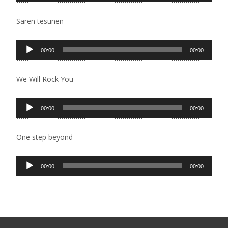
zvučnih
zapisa
Saren tesunen
Pregledač
00:00
00:00
zvučnih
zapisa
We Will Rock You
Pregledač
00:00
00:00
zvučnih
zapisa
One step beyond
Pregledač
00:00
00:00
zvučnih
zapisa