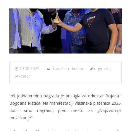
10.08.2025.
Trubački orkestar
nagrade
,
orkestar
Još jedna vredna nagrada je pristigla za orkestar Bojana i
Bogdana Riatića! Na manifestaciji Vlasinska pletenica 2025.
dobili smo nagradu, prvo mesto za „Najizvornije
muziciranje“.