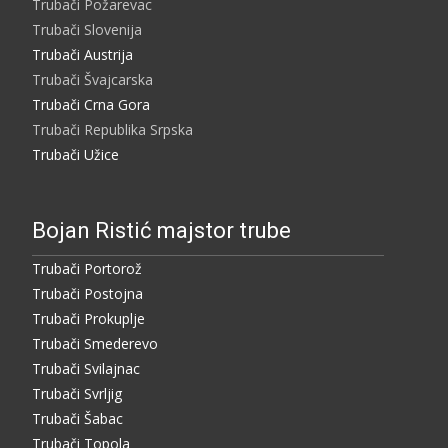
Trubači Požarevac
Trubači Slovenija
Trubači Austrija
Trubači Švajcarska
Trubači Crna Gora
Trubači Republika Srpska
Trubači Užice
Bojan Ristić majstor trube
Trubači Portorož
Trubači Postojna
Trubači Prokuplje
Trubači Smederevo
Trubači Svilajnac
Trubači Svrljig
Trubači Šabac
Trubači Topola