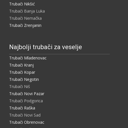
Trubači Nikšić
Trubači Banja Luka
Trubači Nemačka
Trubači Zrenjanin
Najbolji trubači za veselje
Trubači Mladenovac
Trubači Kranj
Trubači Kopar
Trubači Negotin
Trubači Niš
Trubači Novi Pazar
Trubači Podgorica
Trubači Raška
Trubači Novi Sad
Trubači Obrenovac