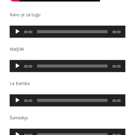
Rano je za tugu
Pregledač
00:00
00:00
zvučnih
zapisa
Maljčiki
Pregledač
00:00
00:00
zvučnih
zapisa
La Bamba
Pregledač
00:00
00:00
zvučnih
zapisa
Šumadija
Pregledač