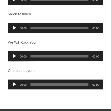
00:00
00:00
zvučnih
zapisa
Saren tesunen
Pregledač
00:00
00:00
zvučnih
zapisa
We Will Rock You
Pregledač
00:00
00:00
zvučnih
zapisa
One step beyond
Pregledač
00:00
00:00
zvučnih
zapisa