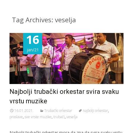
Tag Archives: veselja
16
jan/21
Najbolji trubački orkestar svira svaku
vrstu muzike
16.01.2021.
Trubački orkestar
najbolji orkestar
,
proslave
,
sve vrste muzike
,
trubači
,
veselja
Najbolji trubački orkestar mora da zna da svira svaku vrstu