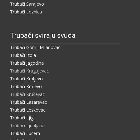
Trubači Sarajevo
Trubači Loznica
Trubači sviraju svuda
Trubači Gornji Milanovac
Trubači Izola
Trubači Jagodina
Trubači Kragujevac
Trubači Kraljevo
Trubači Krnjevo
Trubači Kruševac
Trubači Lazarevac
Trubači Leskovac
Trubači Ljig
Trubači Ljubljana
Trubači Lucern