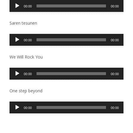
Pregledač
00:00
00:00
zvučnih
zapisa
Saren tesunen
Pregledač
00:00
00:00
zvučnih
zapisa
We Will Rock You
Pregledač
00:00
00:00
zvučnih
zapisa
One step beyond
Pregledač
00:00
00:00
zvučnih
zapisa