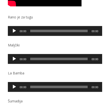
Rano je za tugu
Pregledač
00:00
00:00
zvučnih
zapisa
Maljčiki
Pregledač
00:00
00:00
zvučnih
zapisa
La Bamba
Pregledač
00:00
00:00
zvučnih
zapisa
Šumadija