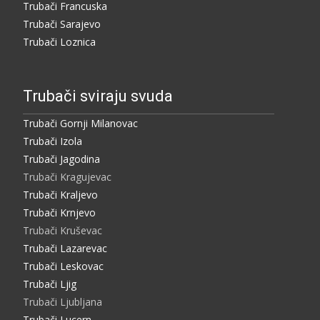
Trubači Francuska
Trubači Sarajevo
Trubači Loznica
Trubači sviraju svuda
Trubači Gornji Milanovac
Trubači Izola
Trubači Jagodina
Trubači Kragujevac
Trubači Kraljevo
Trubači Krnjevo
Trubači Kruševac
Trubači Lazarevac
Trubači Leskovac
Trubači Ljig
Trubači Ljubljana
Trubači Lucern