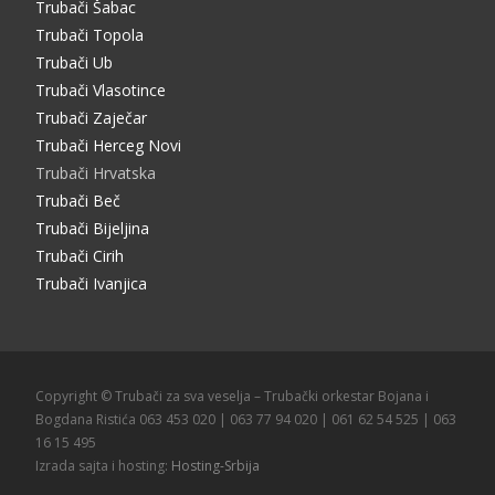
Trubači Šabac
Trubači Topola
Trubači Ub
Trubači Vlasotince
Trubači Zaječar
Trubači Herceg Novi
Trubači Hrvatska
Trubači Beč
Trubači Bijeljina
Trubači Cirih
Trubači Ivanjica
Copyright © Trubači za sva veselja – Trubački orkestar Bojana i
Bogdana Ristića 063 453 020 | 063 77 94 020 | 061 62 54 525 | 063
16 15 495
Izrada sajta i hosting:
Hosting-Srbija