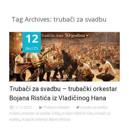
Tag Archives: trubači za svadbu
12
dec/25
Trubači za svadbu – trubački orkestar
Bojana Ristića iz Vladičinog Hana
12.12.2025.
Trubački orkestar
muzika za svadbu
trubači
,
orkestar za svadbe Srbija
,
trubači Vladičin Han
,
trubači za
svadbu
,
trubački orkestar Bojana Ristića