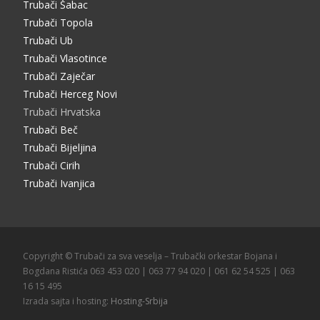
Trubači Šabac
Trubači Topola
Trubači Ub
Trubači Vlasotince
Trubači Zaječar
Trubači Herceg Novi
Trubači Hrvatska
Trubači Beč
Trubači Bijeljina
Trubači Cirih
Trubači Ivanjica
Copyright © Trubači za sva veselja – Trubački orkestar Bojana i
Bogdana Ristića 063 453 020 | 063 77 94 020 | 061 62 54 525 | 063
16 15 495
Izrada sajta i hosting:
Hosting-Srbija