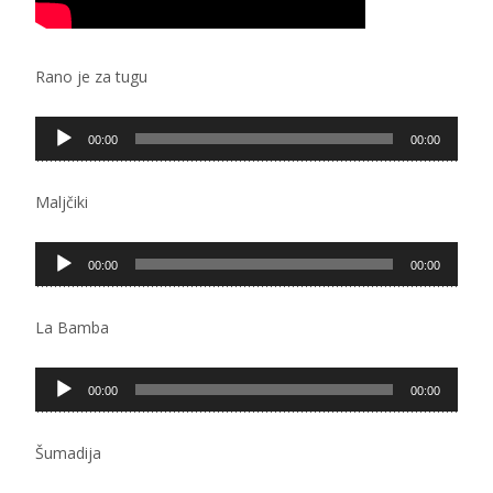
Rano je za tugu
Pregledač
00:00
00:00
zvučnih
zapisa
Maljčiki
Pregledač
00:00
00:00
zvučnih
zapisa
La Bamba
Pregledač
00:00
00:00
zvučnih
zapisa
Šumadija