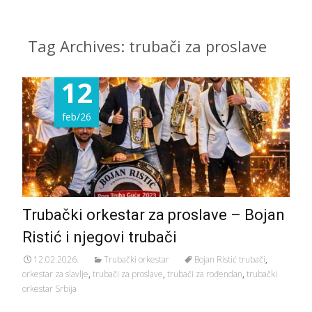
Tag Archives: trubači za proslave
12
feb/26
Trubački orkestar za proslave – Bojan
Ristić i njegovi trubači
12.02.2026.
Trubački orkestar
Bojan Ristić trubači
,
orkestar za slavlje
,
trubači za proslave
,
trubači za rođendan
,
trubački
orkestar Srbija