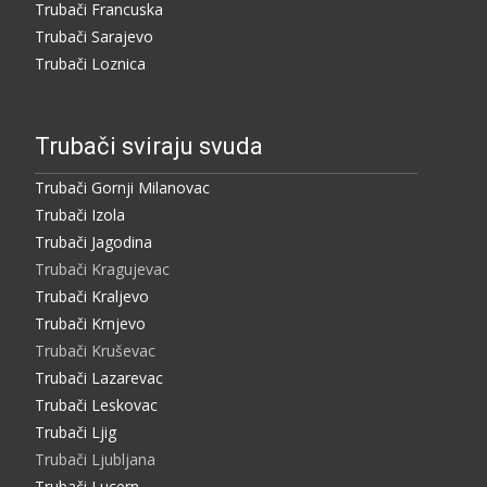
Trubači Francuska
Trubači Sarajevo
Trubači Loznica
Trubači sviraju svuda
Trubači Gornji Milanovac
Trubači Izola
Trubači Jagodina
Trubači Kragujevac
Trubači Kraljevo
Trubači Krnjevo
Trubači Kruševac
Trubači Lazarevac
Trubači Leskovac
Trubači Ljig
Trubači Ljubljana
Trubači Lucern