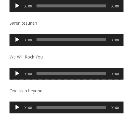
Pregledač
00:00
00:00
zvučnih
zapisa
Saren tesunen
Pregledač
00:00
00:00
zvučnih
zapisa
We Will Rock You
Pregledač
00:00
00:00
zvučnih
zapisa
One step beyond
Pregledač
00:00
00:00
zvučnih
zapisa