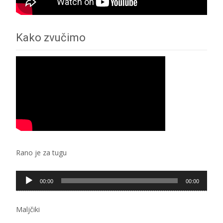
Kako zvučimo
Rano je za tugu
Pregledač
00:00
00:00
zvučnih
zapisa
Maljčiki