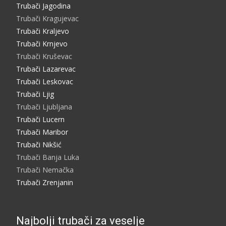
Trubači Jagodina
Trubači Kragujevac
Trubači Kraljevo
Trubači Krnjevo
Trubači Kruševac
Trubači Lazarevac
Trubači Leskovac
Trubači Ljig
Trubači Ljubljana
Trubači Lucern
Trubači Maribor
Trubači Nikšić
Trubači Banja Luka
Trubači Nemačka
Trubači Zrenjanin
Najbolji trubači za veselje