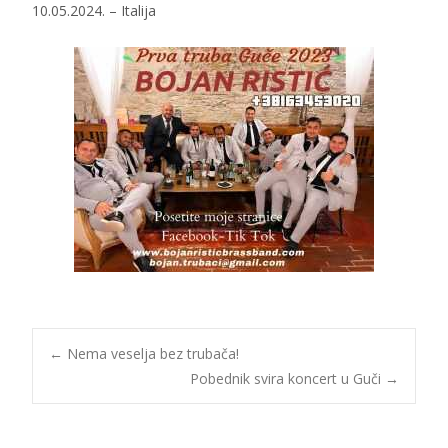
10.05.2024. – Italija
Post
←
Nema veselja bez trubača!
Pobednik svira koncert u Guči
→
navigation