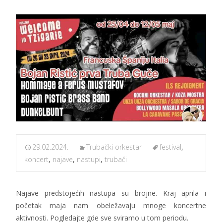
29.02.2024.
Trubački orkestar
festival
,
koncert
,
najave
,
nastupi
,
trubači
Najave predstojećih nastupa su brojne. Kraj aprila i
početak maja nam obeležavaju mnoge koncertne
aktivnosti. Pogledajte gde sve sviramo u tom periodu.