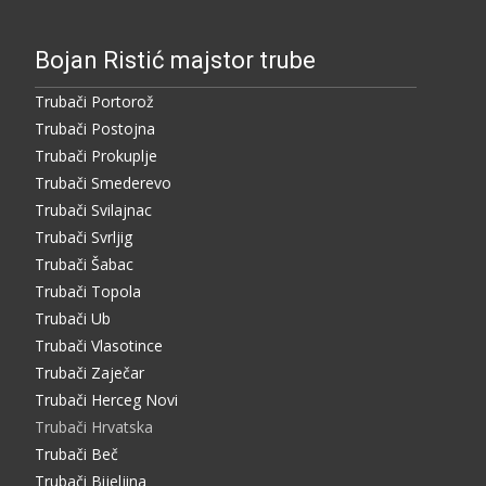
Bojan Ristić majstor trube
Trubači Portorož
Trubači Postojna
Trubači Prokuplje
Trubači Smederevo
Trubači Svilajnac
Trubači Svrljig
Trubači Šabac
Trubači Topola
Trubači Ub
Trubači Vlasotince
Trubači Zaječar
Trubači Herceg Novi
Trubači Hrvatska
Trubači Beč
Trubači Bijeljina