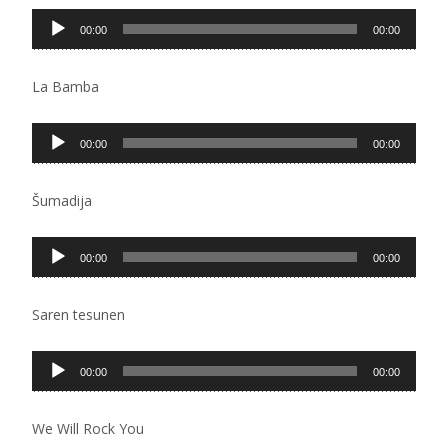
Pregledač
00:00
00:00
zvučnih
zapisa
La Bamba
Pregledač
00:00
00:00
zvučnih
zapisa
Šumadija
Pregledač
00:00
00:00
zvučnih
zapisa
Saren tesunen
Pregledač
00:00
00:00
zvučnih
zapisa
We Will Rock You