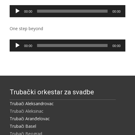
Pregledač
00:00
00:00
zvučnih
zapisa
One step beyond
Pregledač
00:00
00:00
zvučnih
zapisa
Trubački orkestar za svadbe
Trubači Aleksandrovac
Trubači Aleksinac
Trubači Aranđelovac
Trubači Basel
Trubači Beograd