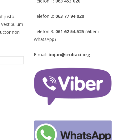
Telefon 1:
063 453 020
Telefon 2:
063 77 94 020
t justo.
. Vestibulum
Telefon 3:
061 62 54 525
(Viber i
auctor non
WhatsApp)
E-mail:
bojan@trubaci.org