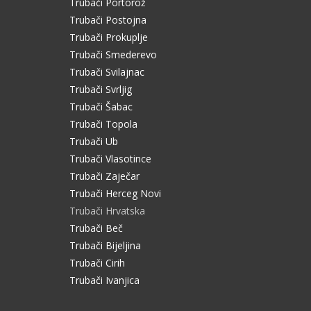
Trubači Portorož
Trubači Postojna
Trubači Prokuplje
Trubači Smederevo
Trubači Svilajnac
Trubači Svrljig
Trubači Šabac
Trubači Topola
Trubači Ub
Trubači Vlasotince
Trubači Zaječar
Trubači Herceg Novi
Trubači Hrvatska
Trubači Beč
Trubači Bijeljina
Trubači Cirih
Trubači Ivanjica