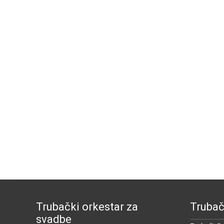
Trubački orkestar za
Trubač
svadbe