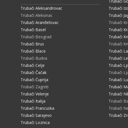
Trubači Go
Trubači Aleksandrovac
Trubači Iz
Trubači Aleksinac
Trubači Ja
Trubači Aranđelovac
Trubači K
Trubači Basel
Trubači Kr
Trubači Beograd
Trubači Kr
Trubači Brus
Trubači K
Trubači Blace
Trubači L
Trubači Budva
Trubači L
Trubači Celje
Trubači Lj
Trubači Čačak
Trubači Lj
Trubači Ćuprija
Trubači L
Trubači Zagreb
Trubači M
Trubači Velenje
Trubači Ni
Trubači Italija
Trubači B
Trubači Francuska
Trubači 
Trubači Sarajevo
Trubači Zr
Trubači Loznica