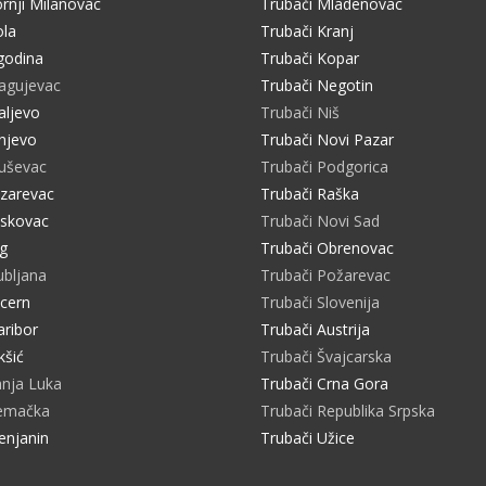
rnji Milanovac
Trubači Mladenovac
ola
Trubači Kranj
godina
Trubači Kopar
ragujevac
Trubači Negotin
aljevo
Trubači Niš
njevo
Trubači Novi Pazar
ruševac
Trubači Podgorica
azarevac
Trubači Raška
eskovac
Trubači Novi Sad
ig
Trubači Obrenovac
ubljana
Trubači Požarevac
ucern
Trubači Slovenija
aribor
Trubači Austrija
kšić
Trubači Švajcarska
anja Luka
Trubači Crna Gora
Nemačka
Trubači Republika Srpska
enjanin
Trubači Užice