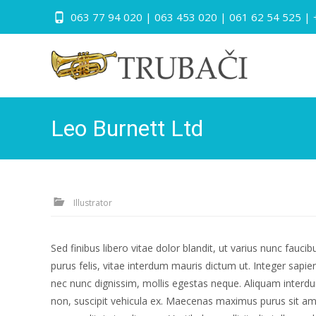
063 77 94 020 | 063 453 020 | 061 62 54 525 |
Leo Burnett Ltd
Illustrator
Sed finibus libero vitae dolor blandit, ut varius nunc fauci
purus felis, vitae interdum mauris dictum ut. Integer sapien
nec nunc dignissim, mollis egestas neque. Aliquam interdum tr
non, suscipit vehicula ex. Maecenas maximus purus sit ame