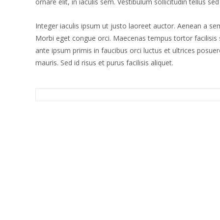
ornare elit, in iaculis sem. Vestibulum sollicitudin tellus se
Integer iaculis ipsum ut justo laoreet auctor. Aenean a se
Morbi eget congue orci. Maecenas tempus tortor facilisis s
ante ipsum primis in faucibus orci luctus et ultrices po
mauris. Sed id risus et purus facilisis aliquet.