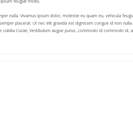
d ipsum feugiat mollis.
mper nulla. Vivamus ipsum dolor, molestie eu quam eu, vehicula feugia
emper placerat. Ut nec elit gravida est dignissim congue id non nulla
suere cubilia Curae; Vestibulum augue purus, commodo id commodo id, 