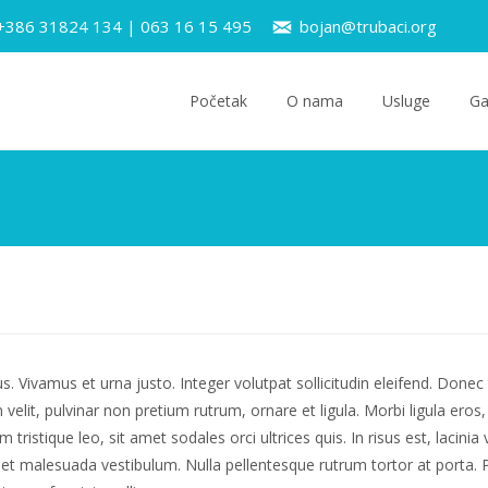
 +386 31824 134 | 063 16 15 495
bojan@trubaci.org
Skip
to
Početak
O nama
Usluge
Ga
content
bus. Vivamus et urna justo. Integer volutpat sollicitudin eleifend. Done
 velit, pulvinar non pretium rutrum, ornare et ligula. Morbi ligula ero
istique leo, sit amet sodales orci ultrices quis. In risus est, lacinia 
t malesuada vestibulum. Nulla pellentesque rutrum tortor at porta. P