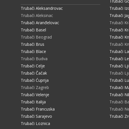
Trubači Go
Trubači Aleksandrovac
Trubači Iz
Trubači Aleksinac
Trubači Ja
Trubači Aranđelovac
Trubači K
Trubači Basel
Trubači Kr
Trubači Beograd
Trubači Kr
Trubači Brus
Trubači K
Trubači Blace
Trubači L
Trubači Budva
Trubači L
Trubači Celje
Trubači Lj
Trubači Čačak
Trubači Lj
Trubači Ćuprija
Trubači L
Trubači Zagreb
Trubači M
Trubači Velenje
Trubači Ni
Trubači Italija
Trubači B
Trubači Francuska
Trubači 
Trubači Sarajevo
Trubači Zr
Trubači Loznica