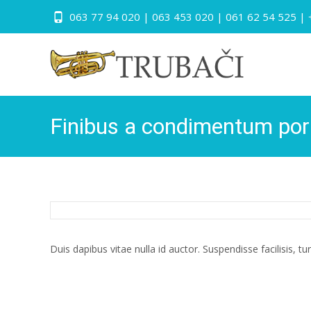
063 77 94 020 | 063 453 020 | 061 62 54 525 |
Finibus a condimentum por
Duis dapibus vitae nulla id auctor. Suspendisse facilisis, tu