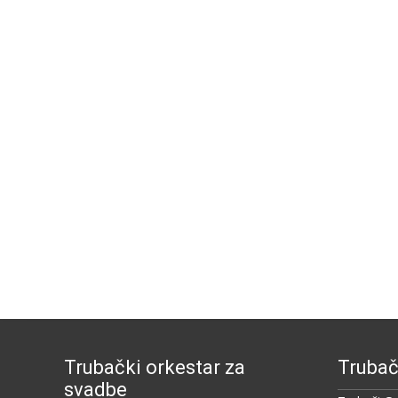
Trubački orkestar za
Trubač
svadbe