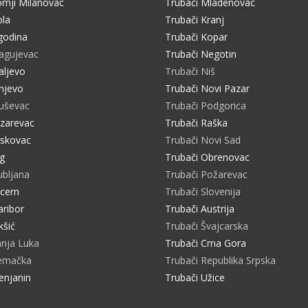
rnji Milanovac
Trubači Mladenovac
ola
Trubači Kranj
godina
Trubači Kopar
ragujevac
Trubači Negotin
aljevo
Trubači Niš
njevo
Trubači Novi Pazar
ruševac
Trubači Podgorica
azarevac
Trubači Raška
eskovac
Trubači Novi Sad
ig
Trubači Obrenovac
ubljana
Trubači Požarevac
ucern
Trubači Slovenija
aribor
Trubači Austrija
kšić
Trubači Švajcarska
anja Luka
Trubači Crna Gora
Nemačka
Trubači Republika Srpska
enjanin
Trubači Užice