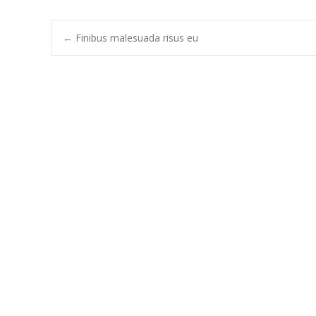
Post
←
Finibus malesuada risus eu
navigation