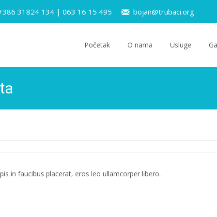
 +386 31824 134 | 063 16 15 495
bojan@trubaci.org
Skip
to
Početak
O nama
Usluge
Ga
content
ta
rpis in faucibus placerat, eros leo ullamcorper libero.