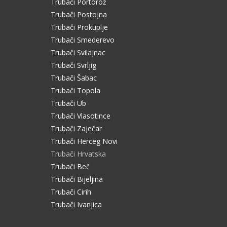
Trubači Portorož
Trubači Postojna
Trubači Prokuplje
Trubači Smederevo
Trubači Svilajnac
Trubači Svrljig
Trubači Šabac
Trubači Topola
Trubači Ub
Trubači Vlasotince
Trubači Zaječar
Trubači Herceg Novi
Trubači Hrvatska
Trubači Beč
Trubači Bijeljina
Trubači Cirih
Trubači Ivanjica