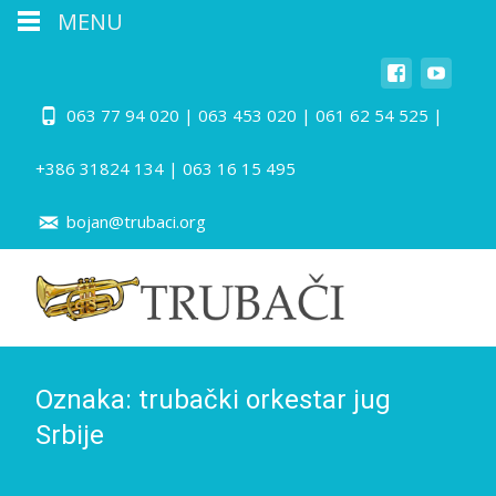
MENU
063 77 94 020 | 063 453 020 | 061 62 54 525 |
+386 31824 134 | 063 16 15 495
bojan@trubaci.org
Oznaka:
trubački orkestar jug
Srbije