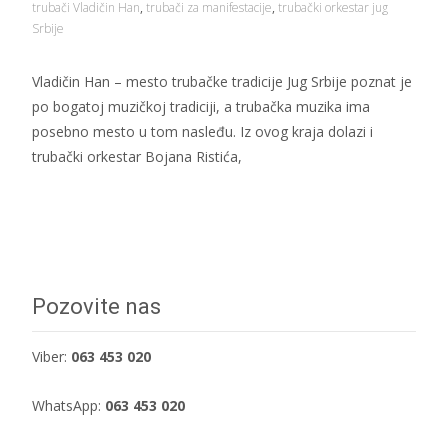
trubači Vladičin Han
,
trubači za manifestacije
,
trubački orkestar jug
Srbije
Vladičin Han – mesto trubačke tradicije Jug Srbije poznat je
po bogatoj muzičkoj tradiciji, a trubačka muzika ima
posebno mesto u tom nasleđu. Iz ovog kraja dolazi i
trubački orkestar Bojana Ristića,
Dalje...
Pozovite nas
Viber:
063 453 020
WhatsApp:
063 453 020