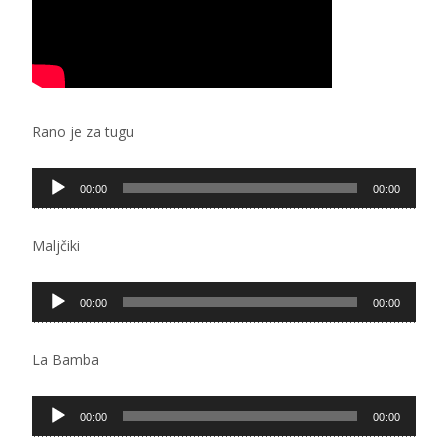
Rano je za tugu
Pregledač
00:00
00:00
zvučnih
zapisa
Maljčiki
Pregledač
00:00
00:00
zvučnih
zapisa
La Bamba
Pregledač
00:00
00:00
zvučnih