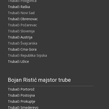
Trubači Podgorica
Trubači Raška
Trubači Novi Sad
Trubači Obrenovac
Trubači Požarevac
Trubači Slovenija
Trubači Austrija
Trubači Švajcarska
Trubači Crna Gora
Trubači Republika Srpska
Trubači Užice
Bojan Ristić majstor trube
Trubači Portorož
Trubači Postojna
Trubači Prokuplje
Trubači Smederevo