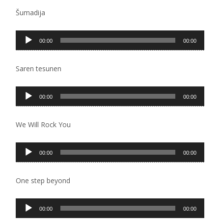
zapisa
Šumadija
Pregledač
00:00
00:00
zvučnih
zapisa
Saren tesunen
Pregledač
00:00
00:00
zvučnih
zapisa
We Will Rock You
Pregledač
00:00
00:00
zvučnih
zapisa
One step beyond
Pregledač
00:00
00:00
zvučnih