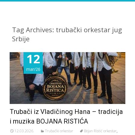
Tag Archives: trubački orkestar jug
Srbije
12
mar/26
Trubači iz Vladičinog Hana – tradicija
i muzika BOJANA RISTIĆA
12.03.2026.
Trubački orkestar
Bojan Ristić orkestar
,