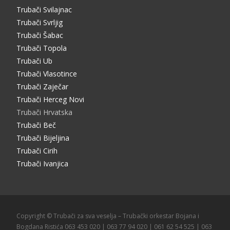
Trubači Svilajnac
Trubači Svrljig
Trubači Šabac
Trubači Topola
Trubači Ub
Trubači Vlasotince
Trubači Zaječar
Trubači Herceg Novi
Trubači Hrvatska
Trubači Beč
Trubači Bijeljina
Trubači Cirih
Trubači Ivanjica
Copyright © Trubači za sva veselja – Trubački orkestar Bojana i
Bogdana Ristića 063 453 020 | 063 77 94 020 | 061 62 54 525 | 063